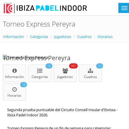
Torneo Express Pereyra
Información
Categorías
Jugadores
Cuadros
Horarios
Torneo Express Pereyra
10
397
10
Información
Categorías
Jugadores
Cuadros
10
Horarios
Segunda prueba puntuable del Circuito Consell Insular d'Eivissa -
Ibiza Padel Indoor 2026.
Torneo Express Pereyra de un fin de semana para categorías: