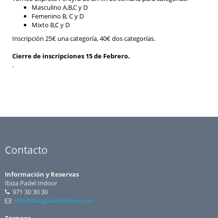
Masculino A,B,C y D
Femenino B, C y D
Mixto B,C y D
Inscripción 25€ una categoría, 40€ dos categorías.
Cierre de inscripciones 15 de Febrero.
.
Contacto
Información y Reservas
Ibiza Padel Indoor
971 30 30 30
info@ibizapadelindoor.com